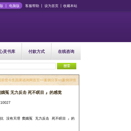
版
电脑版
客服帮助
设为首页
收藏本站
心灵书库
付款方式
在线咨询
晴前世今生因果谘询网首页
>>
案例分享
>>案例详情
娥冤 无力反击 死不瞑目 』的感觉
10027
抗 没有天理 窦娥冤 无力反击 死不瞑目 』的