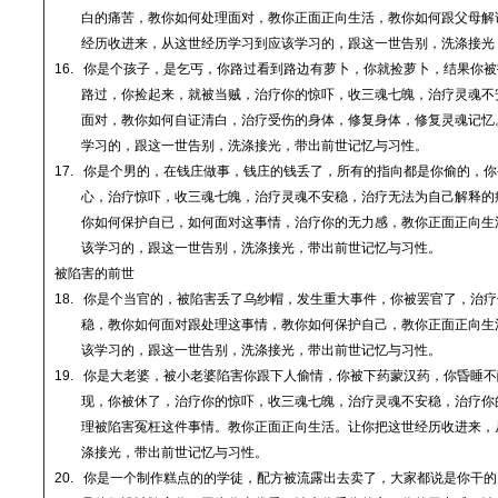
白的痛苦，教你如何处理面对，教你正面正向生活，教你如何跟父母解
经历收进来，从这世经历学习到应该学习的，跟这一世告别，洗涤接光
16.
你是个孩子，是乞丐，你路过看到路边有
萝卜
，你就捡
萝卜
，结果你被
路过，你捡起来，就被当贼，治疗你的惊吓，收三魂七魄，治疗灵魂不
面对，教你如何自证清白，治疗受伤的身体，修复身体，修复灵魂记忆
学习的，跟这一世告别，洗涤接光，带出前世记忆与习性
。
17.
你是个男的，在钱庄做事，钱庄的钱丢了，所有的指向都是你偷的，你
心，治疗惊吓，收三魂七魄，治疗灵魂不安稳，治疗无法为自己解释的
你如何保护自已，如何面对这事情，治疗你的无力感，教你正面正向生
该学习的，跟这一世告别，洗涤接光，带出前世记忆与习性
。
被陷害的前世
18.
你是个当官的，被陷害丢了乌纱帽，发生重大事件，你被罢官了，治疗
稳，教你如何面对跟处理这事情，教你如何保护自己，教你正面正向生
该学习的，跟这一世告别，洗涤接光，带出前世记忆与习性
。
19.
你是大老婆，被小老婆陷害你跟下人偷情，你被下药蒙汉药，你昏睡不
现，你被休了，治疗你的惊吓，收三魂七魄，治疗灵魂不安稳，治疗你
理被陷害冤枉这件事情。教你正面正向生活。
让你把这世经历收进来，
涤接光，带出前世记忆与习性
。
20.
你是一个制作糕点的的学徒，配方被流露出去卖了，大家都说是你干的