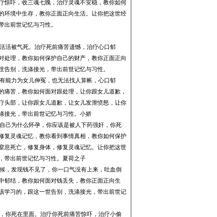
疗惊吓，收三魂七魄，治疗灵魂不安稳，教你如何
的环境中生存，教你正面正向生活。
让你把这世经
带出前世记忆与习性
。
活活被气死。治疗死前痛苦遗憾，治疗心口郁
对处理，教你如何保护自己的财产，教你正面正向
世告别，洗涤接光，带出前世记忆与习性
。
有能力为女儿伸冤，也无法找人算帐，心口郁
的痛苦，教你如何面对跟处理，让你跟女儿道歉，
疗头部，让你跟女儿道歉，让女儿发泄愤怒，
让你
涤接光，带出前世记忆与习性
。
小娇
自己为什么怀孕，你应该是被人下药强奸，你死
修复灵魂记忆，教你看到事情真相，教你如何保护
窒息死亡，修复身体，修复灵魂记忆。
让你把这世
，带出前世记忆与习性
。
夏荷之子
候，发现钱不见了，你一口气没有上来，吐血倒
中郁结，教你如何面对钱丢失，教你正面正向生
该学习的，跟这一世告别，洗涤接光，带出前世记
，你死在里面。治疗
你死前痛苦惊吓，治疗小偷