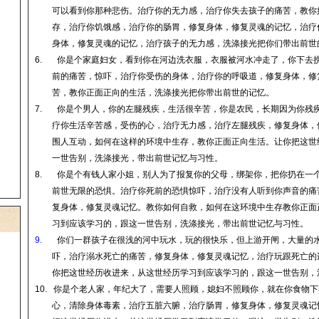
可以看到你那种悲伤。治疗你的无力感，治疗你失去孩子的痛苦，教你
存，治疗你饥饿感，治疗你的肠胃，修复身体，修复灵魂的记忆，治疗
身体，修复灵魂的记忆，治疗孩子的无力感，洗涤接光把你们带出前世
6.
你是个家庭妇女，看到你在河边洗衣服，衣服被河水冲走了，你下去
前的痛苦，惊吓，治疗你受伤的身体，治疗你的呼吸道，修复身体，修
苦，教你正面正向的生活，洗涤接光把你带出前世的记忆。
7.
你是个男人，你的左腿残疾，生活很辛苦，你是农民，长期因为你残
疗你生活辛苦感，受伤的心，治疗无力感，治疗左腿残疾，修复身体，
围人互动，如何在这样的环境中生存，教你正面正向生活。
让你把这世
一世告别，洗涤接光，带出前世记忆与习性
。
8.
你是个有钱人家小姐，别人为了报复你的父母，绑架你，把你扔在一
前世无限的恐惧。治疗你死前的恐惧惊吓，治疗没有人听到你声音的痛
复身体，修复灵魂记忆。教你如何自救，如何在这环境中生存教你正面
习到应该学习的，跟这一世告别，洗涤接光，带出前世记忆与习性
。
9.
你们一群孩子在很浅的河中玩水，玩的很快乐，但上游开闸，大量的
吓，治疗溺水死亡的痛苦，修复身体，修复灵魂记忆，治疗玩跟死亡的
你把这世经历收进来，从这世经历学习到应该学习的，跟这一世告别，
10.
你是个老人家，年纪大了，需要人照顾，媳妇不照顾你，就在你食物下
心，清除身体毒素，治疗五脏六腑，治疗肠胃，修复身体，修复灵魂记