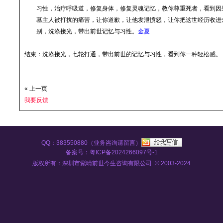
习性，治疗呼吸道，修复身体，修复灵魂记忆，
教你
尊重死者，看到因
墓主人被打扰的痛苦，让你道歉，让他发泄愤怒，
让你把这世经历收进
别，洗涤接光，带出前世记忆与习性
。
金夏
结束：
洗涤接光，七轮打通，带出前世的记忆与习性，看到你一种轻松感。
« 上一页
我要反馈
QQ：383550880（业务咨询请留言）
备案号：粤ICP备2024266097号-1
版权所有：深圳市紫晴前世今生咨询有限公司 © 2003-2024