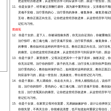
把这世经历收进来，从这世经历学习到应该学习的，跟这一世告别，洗
11.
你是女孩子，经常被父亲鞭打虐待，因为家中重男轻女，父亲看你不顺
灵魂不安稳，治疗受伤的心，治疗受伤的身体，修复身体，修复灵魂记
互动，教你正面正向生活。
让你把这世经历收进来，从这世经历学习到
记忆与习性
。
窦娥冤
12.
你是个女的，是下人，你被诬指偷东西，你无法自证清白，你被重物压
治疗惊吓，收三魂七魄，治疗灵魂不安稳，治疗双手残疾，修复身体，
的事情，教你如何在这样的环境中生活。教你正面正向生活。治疗没有
的痛苦。
让你把这世经历收进来，从这世经历学习到应该学习的，跟这
13.
你是个孩子，家里很穷，父母决定把其中一个孩子卖掉，抽签决定，你
你无法证明。治疗你的惊吓，孩子的无力感，治疗没有人听到你声音的
治疗受伤的心，教你如何保护自己，如何面对这样的状况，教你正面正
到应该学习的，跟这一世告别，洗涤接光，带出前世记忆与习性
。
14.
你是个寡妇，男人调戏你，你走在大街上，所有人都指指点点，说你不
说，治疗你的惊吓，受伤的心，收三魂七魄，治疗灵魂不安稳，教你如
生活，治疗含冤莫白的痛苦。
让你把这世经历收进来，从这世经历学习
世记忆与习性
。
15.
你是个女孩，在家里父母对你宠爱，兄弟姊妹嫉妒你，设计让你摔坏父
你很失望，不再关注你，你很难说清楚，也不知道如何重获父母信任，