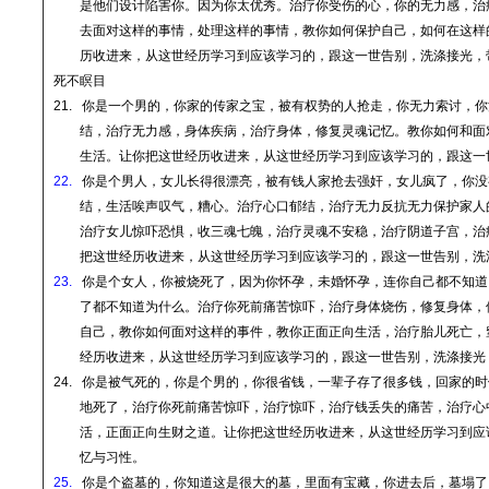
是他们设计陷害你。因为你太优秀。治疗你受伤的心，你的无力感，治
去面对这样的事情，处理这样的事情，教你如何保护自己，如何在这样
历收进来，从这世经历学习到应该学习的，跟这一世告别，洗涤接光，
死不瞑目
21.
你是一个男的，你家的传家之宝，被有权势的人抢走，你无力索讨，你
结，治疗无力感，身体疾病，治疗身体，修复灵魂记忆。教你如何和面
生活。
让你把这世经历收进来，从这世经历学习到应该学习的，跟这一
22.
你是个男人，女儿长得很漂亮，被有钱人家抢去强奸，女儿疯了，你没
结，生活唉声叹气，糟心。治疗心口郁结，治疗无力反抗无力保护家人
治疗女儿惊吓恐惧，收三魂七魄，治疗灵魂不安稳，治疗阴道子宫，治
把这世经历收进来，从这世经历学习到应该学习的，跟这一世告别，洗
23.
你是个女人，你被烧死了，因为你怀孕，未婚怀孕，连你自己都不知道
了都不知道为什么。治疗你死前痛苦惊吓，治疗身体烧伤，修复身体，
自己，教你如何面对这样的事件，教你正面正向生活，治疗胎儿死亡，
经历收进来，从这世经历学习到应该学习的，跟这一世告别，洗涤接光
24.
你是被气死的，你是个男的，你很省钱，一辈子存了很多钱，回家的时
地死了，治疗你死前痛苦惊吓，治疗惊吓，治疗钱丢失的痛苦，治疗心
活，正面正向生财之道。
让你把这世经历收进来，从这世经历学习到应
忆与习性
。
25.
你是个盗墓的，你知道这是很大的墓，里面有宝藏，你进去后，墓塌了