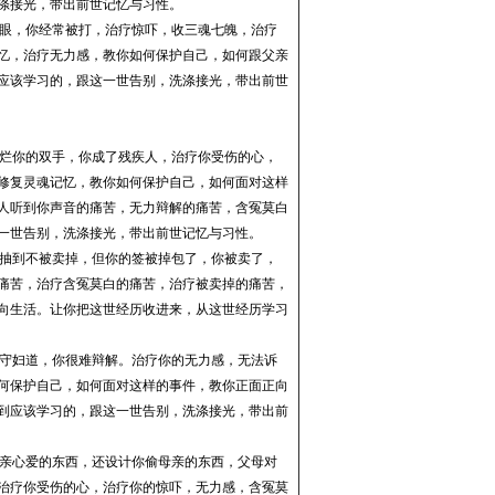
涤接光，带出前世记忆与习性
。
眼，你经常被打，治疗惊吓，收三魂七魄，治疗
忆，治疗无力感，教你如何保护自己，如何跟父亲
应该学习的，跟这一世告别，洗涤接光，带出前世
烂你的双手，你成了残疾人，治疗你受伤的心，
修复灵魂记忆，教你如何保护自己，如何面对这样
人听到你声音的痛苦，无力辩解的痛苦，含冤莫白
一世告别，洗涤接光，带出前世记忆与习性
。
抽到不被卖掉，但你的签被掉包了，你被卖了，
痛苦，治疗含冤莫白的痛苦，治疗被卖掉的痛苦，
向生活。
让你把这世经历收进来，从这世经历学习
守妇道，你很难辩解。治疗你的无力感，无法诉
何保护自己，如何面对这样的事件，教你正面正向
到应该学习的，跟这一世告别，洗涤接光，带出前
亲心爱的东西，还设计你偷母亲的东西，父母对
治疗你受伤的心，治疗你的惊吓，无力感，含冤莫