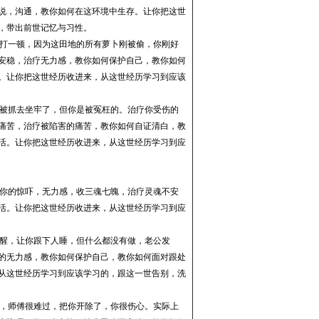
说，沟通，教你如何在这环境中生存。
让你把这世
，带出前世记忆与习性
。
打一顿，因为这田地的所有
萝卜
刚被偷，你刚好
安稳，治疗无力感，教你如何保护自己，教你如何
。
让你把这世经历收进来，从这世经历学习到应该
被抓去坐牢了，但你是被冤枉的。治疗你受伤的
痛苦，治疗被陷害的痛苦，教你如何自证清白，教
活。
让你把这世经历收进来，从这世经历学习到应
你的惊吓，无力感，收三魂七魄，治疗灵魂不安
活。
让你把这世经历收进来，从这世经历学习到应
醒，让你跟下人睡，但什么都没有做，老公发
的无力感，教你如何保护自己，教你如何面对跟处
从这世经历学习到应该学习的，跟这一世告别，洗
，师傅很难过，把你开除了，你很伤心。实际上