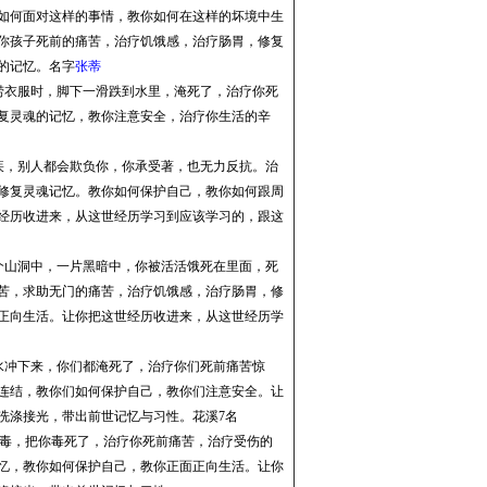
如何面对这样的事情，教你如何在这样的坏境中生
你孩子死前的痛苦，治疗饥饿感，治疗肠胃，修复
的记忆。
名字
张蒂
捞衣服时，脚下一滑跌到水里，淹死了，治疗你死
复灵魂的记忆，教你注意安全，治疗你生活的辛
疾，别人都会欺负你，你承受著，也无力反抗。治
修复灵魂记忆。教你如何保护自己，教你如何跟周
经历收进来，从这世经历学习到应该学习的，跟这
个山洞中，一片黑暗中，你被活活饿死在里面，死
苦，求助无门的痛苦，治疗饥饿感，治疗肠胃，修
正向生活。
让你把这世经历收进来，从这世经历学
水冲下来，你们都淹死了，治疗你们死前痛苦惊
连结，教你们如何保护自己，教你们注意安全。
让
洗涤接光，带出前世记忆与习性
。
花溪
7
名
毒，把你毒死了，治疗你死前痛苦，治疗受伤的
忆，教你如何保护自己，教你正面正向生活。
让你