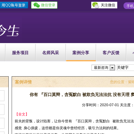
微信登录
关注微信
手机
服务项目
名师风采
案例分享
客户反馈
最新咨询
案例详情
您的位置：
紫
你有 『百口莫辩，含冤默白 被欺负无法法抗 没有天理 窦
分享时间：2020-07-01 关注度：
【全文】
前夫的背叛，设计陷害，
让你今世有
『百口莫辩，含冤默白 被欺负无法法
感觉 身心俱疲，这些都是你灵魂中曾经经历，吸引力法则的结果。