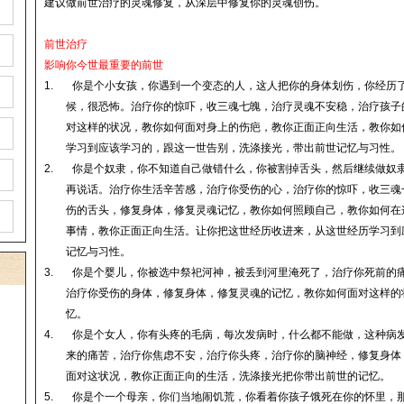
建议做前世治疗的灵魂修复，从深层中修复你的灵魂创伤。
前世治疗
影响你今世最重要的前世
1.
你是个小女孩，你遇到一个变态的人，这人把你的身体划伤，你经历
候，很恐怖。治疗你的惊吓，收三魂七魄，治疗灵魂不安稳，治疗孩子
对这样的状况，教你如何面对身上的伤疤，教你正面正向生活，教你如
学习到应该学习的，跟这一世告别，洗涤接光，带出前世记忆与习性
。
2.
你是个奴隶，你不知道自己做错什么，你被割掉舌头，然后继续做奴
再说话。治疗你生活辛苦感，治疗你受伤的心，治疗你的惊吓，收三魂
伤的舌头，修复身体，修复灵魂记忆，教你如何照顾自己，教你如何在
事情，教你正面正向生活。
让你把这世经历收进来，从这世经历学习到
记忆与习性
。
3.
你是个婴儿，你被选中祭祀
河
神，被丢到
河
里淹死了，治疗你死前的
治疗你受伤的身体，修复身体，修复灵魂的记忆，教你如何面对这样的
忆。
4.
你是个女人，你有头疼的毛病，每次发病时，什么都不能做，这种病
来的痛苦，治疗你焦虑不安，治疗你头疼，治疗你的脑神经，修复身体
面对这状况，教你正面正向的生活，洗涤接光把你带出前世的记忆。
5.
你是个一个母亲，你们
当地
闹饥荒，你看着你孩子饿死在你的怀里，