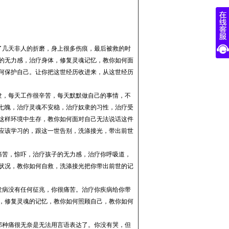
了几天非人的折磨，身上很多伤痕，最后被救的时
的无力感，治疗身体，修复灵魂记忆，教你如何面
何保护自己。
让你把这世经历收进来，从这世经历
隶，每天工作很辛苦，每天默默做自己的事情，不
七魄，治疗灵魂不安稳，治疗奴隶的习性，治疗受
这样环境中生存，教你如何面对自己无法说话这件
应该学习的，跟这一世告别，洗涤接光，带出前世
痛苦，惊吓，治疗孩子的无力感，治疗你呼吸道，
状况，教你如何自救，洗涤接光把你带出前世的记
发病没有任何征兆，你很痛苦。治疗你疾病给你
带
，修复灵魂的记忆，教你如何照顾自己，教你如何
那种痛很无奈是无法用言语表达了。你没有哭，但