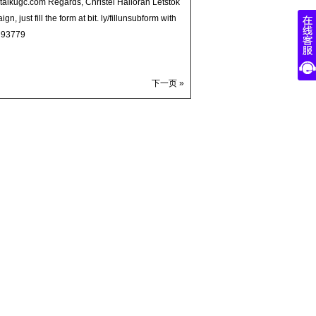
/letstalkugc.com Regards, Christel Halloran Letstok
 just fill the form at bit. ly/fillunsubform with
, 93779
下一页 »