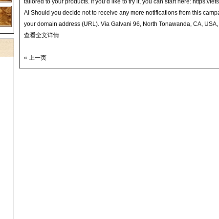
tailored to your products. If you’d like to try it, you can start here: https:/
AI Should you decide not to receive any more notifications from this campaign,
your domain address (URL). Via Galvani 96, North Tonawanda, CA, USA
查看全文详情
« 上一页